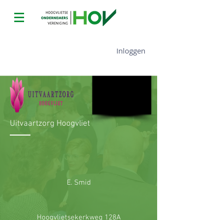
Uitvaartzorg Hoogvliet
Inloggen
Uitvaartzorg Hoogvliet
E. Smid
Hoogvlietsekerkweg 128A