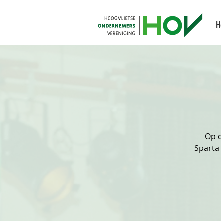
H
Op d
Sparta