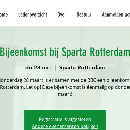
ome
Ledenoverzicht
Over
Bestuur
Aanmelden acti
Bijeenkomst bij Sparta Rotterda
do 28 mrt
  |  
Sparta Rotterdam
onderdag 28 maart is er samen met de BBC een bijeenkoms
 Rotterdam. Let op! Deze bijeenkomst is éénmalig op donde
maart!
Registratie is afgesloten
Andere evenementen bekijken