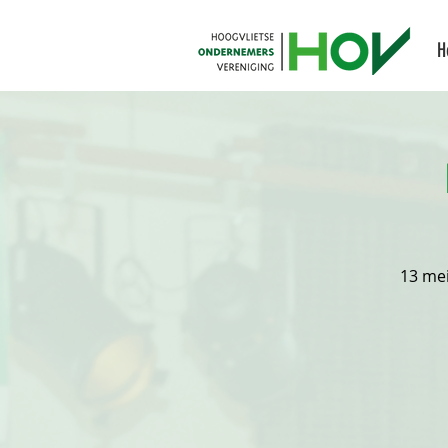
H
13 mei