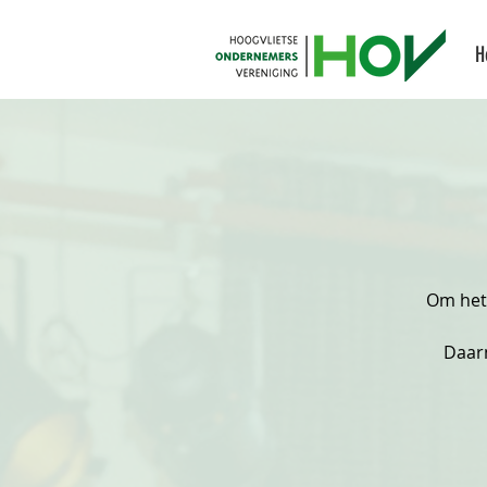
H
Om het 
Daarn