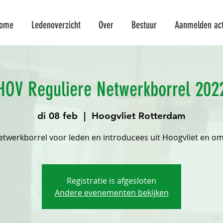
ome
Ledenoverzicht
Over
Bestuur
Aanmelden acti
HOV Reguliere Netwerkborrel 202
di 08 feb
  |  
Hoogvliet Rotterdam
twerkborrel voor leden en introducees uit Hoogvliet en o
Registratie is afgesloten
Andere evenementen bekijken