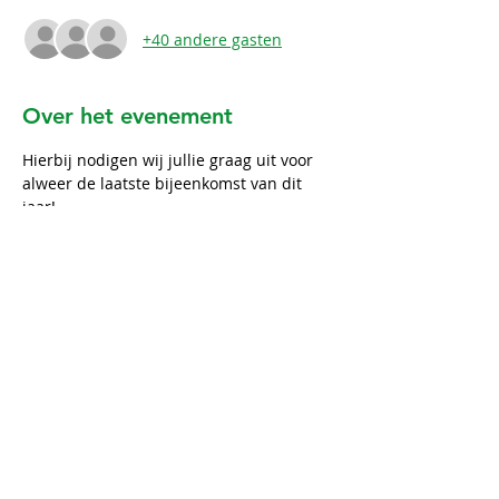
+40 andere gasten
Over het evenement
Hierbij nodigen wij jullie graag uit voor 
alweer de laatste bijeenkomst van dit 
jaar!
We willen aan deze bijeenkomst een 
feestelijk tintje geven, en je bent dus van 
harte welkom in je foute kersttrui of je 
allermooiste kerstoutfit!
Deel dit evenement