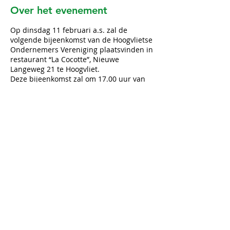
Over het evenement
Op dinsdag 11 februari a.s. zal de
volgende bijeenkomst van de Hoogvlietse
Ondernemers Vereniging plaatsvinden in
restaurant “La Cocotte”, Nieuwe
Langeweg 21 te Hoogvliet.
Deze bijeenkomst zal om 17.00 uur van
start gaan en u kunt uiteraard gebruik
maken van het buffet. De bijeenkomst
duurt tot ca. 20.00 uur. Meldt u zich s.v.p.
weer aan via de website
https://www.hov-
hoogvliet.nl/aanmelden-activiteit
(een
introducé ook graag aanmelden).
Tot de 11de!
Deel dit evenement