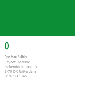
O
One Man Builder
Fayaaz Doekhie
Hekendorpstraat 13
3-79 DX Rotterdam
010-3216046