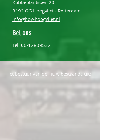
Kubbeplantsoen 20
3192 GG Hoogvliet - Rotterdam
info@hov-hoogvliet.nl
Bel ons
Tel:
06-12809532
Het bestuur van de HOV, bestaande uit: