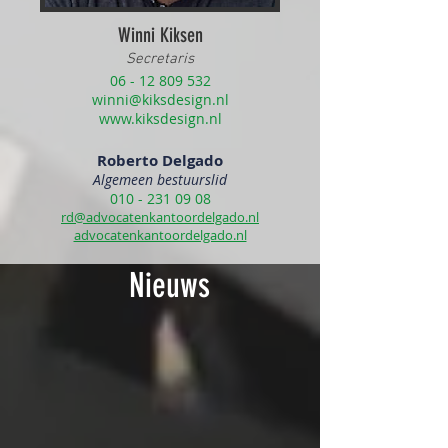
Winni Kiksen
Secretaris
06 - 12 809 532
winni@kiksdesign.nl
www.kiksdesign.nl
Roberto Delgado
Algemeen bestuurslid
010 - 231 09 08
rd@advocatenkantoordelgado.nl
advocatenkantoordelgado.nl
Nieuws