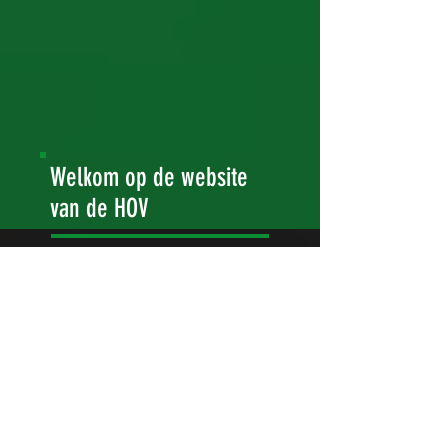
Welkom op de website
van de HOV
De Hoogvlietse
Ondernemersvereniging (HOV)
Welkom op de website van de
Hoogvlietse Ondernemers
Vereniging (HOV). Op deze website
vindt u informatie over de
doelstellingen en activiteiten van