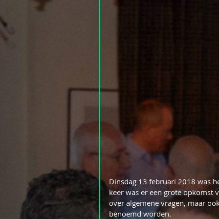
Dinsdag 13 februari 2018 was he
keer was er een grote opkomst v
over algemene vragen, maar ook
benoemd worden.