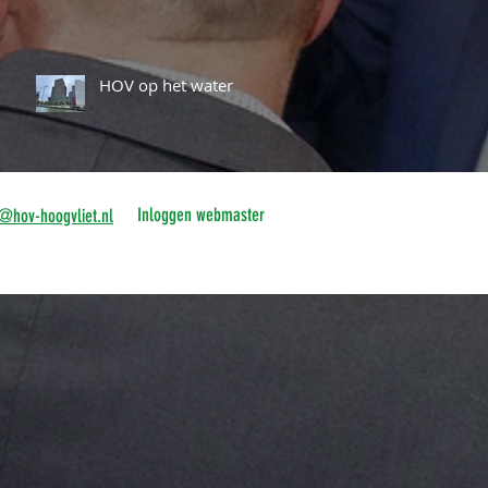
HOV op het water
Inloggen webmaster
o@hov-hoogvliet.nl