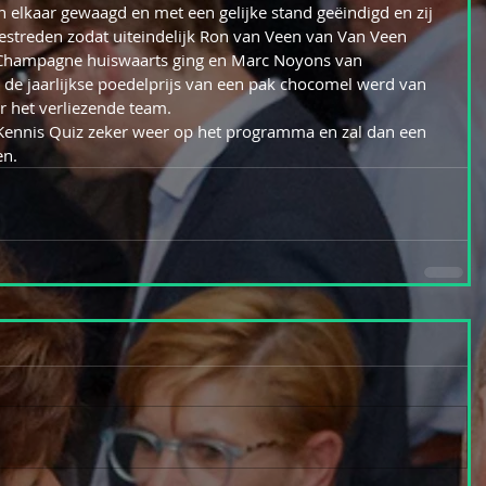
n elkaar gewaagd en met een gelijke stand geëindigd en zij 
streden zodat uiteindelijk Ron van Veen van Van Veen 
 Champagne huiswaarts ging en Marc Noyons van 
 de jaarlijkse poedelprijs van een pak chocomel werd van 
 het verliezende team.
Kennis Quiz zeker weer op het programma en zal dan een 
en.