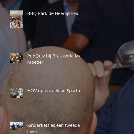
BBQ Park de Heerlijkheid
PubQuiz bij Brassserie Me
Moeder
HOV op bezoek bij Sparta
Kinderfietsjes een tweede
leven