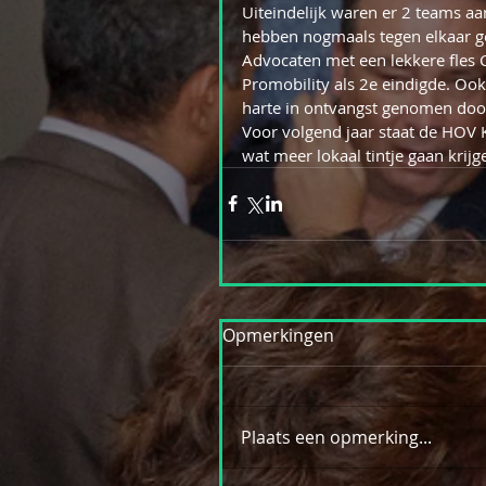
Uiteindelijk waren er 2 teams aa
hebben nogmaals tegen elkaar ge
Advocaten met een lekkere fles
Promobility als 2e eindigde. Ook
harte in ontvangst genomen door
Voor volgend jaar staat de HOV 
wat meer lokaal tintje gaan krijg
Opmerkingen
Plaats een opmerking...